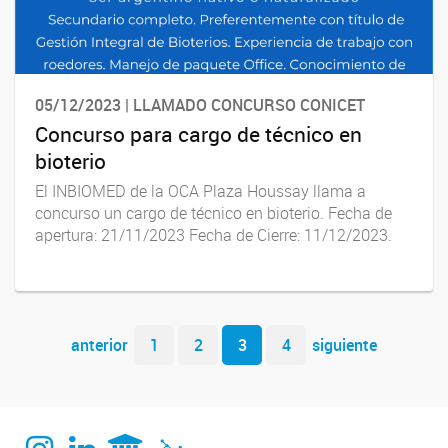
05/12/2023 | LLAMADO CONCURSO CONICET
Concurso para cargo de técnico en
bioterio
El INBIOMED de la OCA Plaza Houssay llama a
concurso un cargo de técnico en bioterio. Fecha de
apertura: 21/11/2023 Fecha de Cierre: 11/12/2023.
Navegador de artículos
anterior
1
2
3
4
siguiente
Instagram
Linkedin
UBA
CONICET